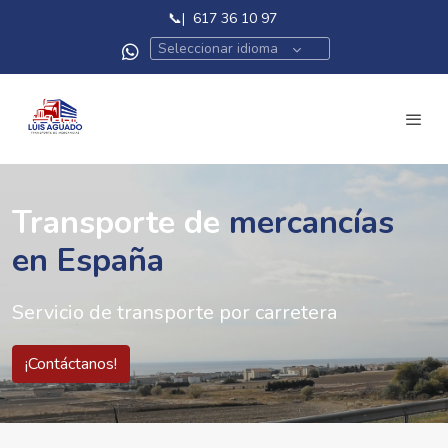
📞
|
617 36 10 97
Seleccionar idioma
Transporte de
mercancías
en España
Servicio de transporte por carretera
¡Contáctanos!